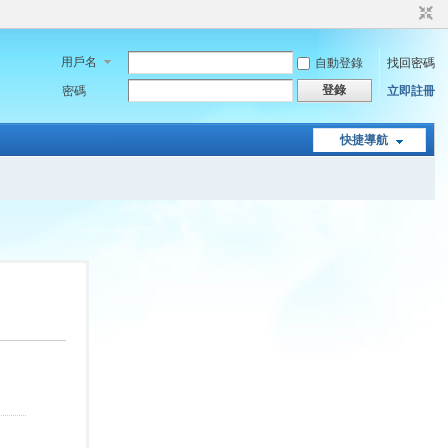
用戶名
自動登錄
找回密碼
登錄
密碼
立即註冊
快捷導航