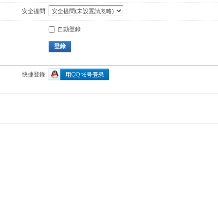
安全提問:
自動登錄
登錄
快捷登錄: