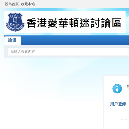
設為首頁
收藏本站
論壇
用戶登錄