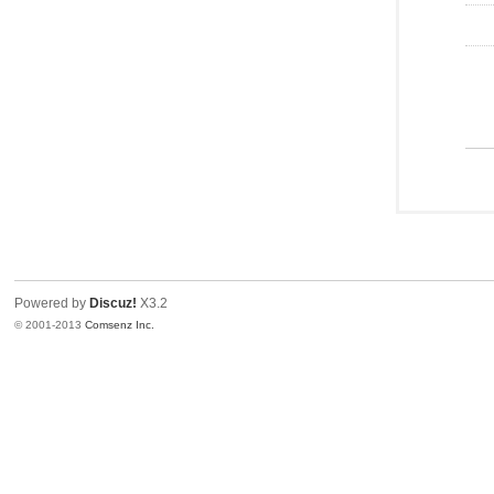
Powered by
Discuz!
X3.2
© 2001-2013
Comsenz Inc.