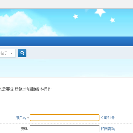
帖子
搜
索
您需要先登錄才能繼續本操作
用戶名
立即註冊
密碼:
找回密碼