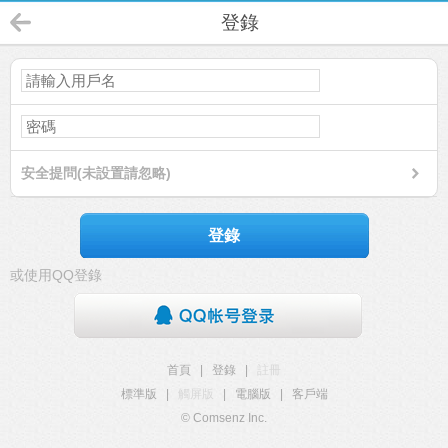
登錄
安全提問(未設置請忽略)
登錄
或使用QQ登錄
首頁
|
登錄
|
註冊
標準版
|
觸屏版
|
電腦版
|
客戶端
© Comsenz Inc.