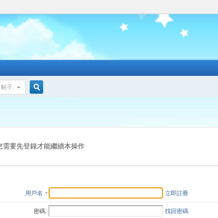
帖子
搜
索
您需要先登錄才能繼續本操作
用戶名
立即註冊
密碼:
找回密碼