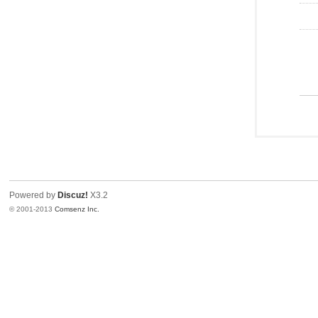
Powered by
Discuz!
X3.2
© 2001-2013
Comsenz Inc.