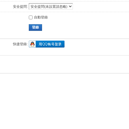
安全提問:
自動登錄
登錄
快捷登錄: