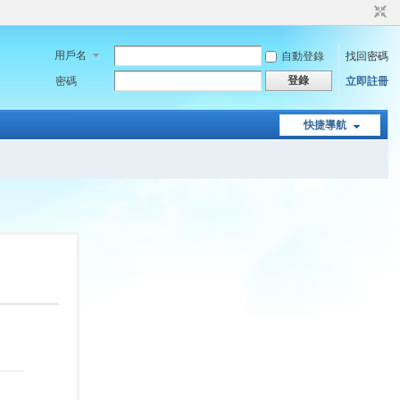
用戶名
自動登錄
找回密碼
登錄
密碼
立即註冊
快捷導航