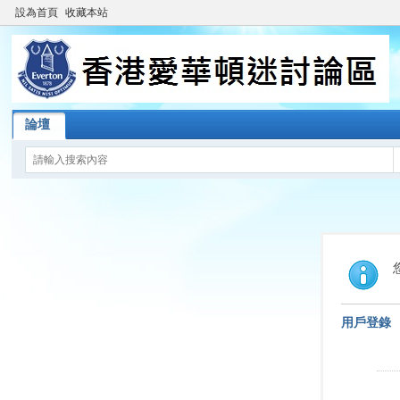
設為首頁
收藏本站
論壇
用戶登錄