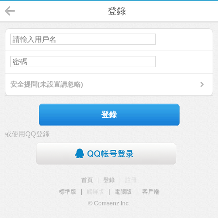
登錄
安全提問(未設置請忽略)
登錄
或使用QQ登錄
首頁
|
登錄
|
註冊
標準版
|
觸屏版
|
電腦版
|
客戶端
© Comsenz Inc.