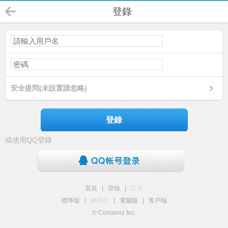
登錄
安全提問(未設置請忽略)
登錄
或使用QQ登錄
首頁
|
登錄
|
註冊
標準版
|
觸屏版
|
電腦版
|
客戶端
© Comsenz Inc.