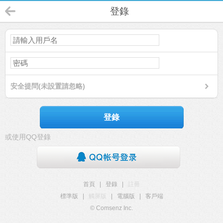
登錄
安全提問(未設置請忽略)
登錄
或使用QQ登錄
首頁
|
登錄
|
註冊
標準版
|
觸屏版
|
電腦版
|
客戶端
© Comsenz Inc.