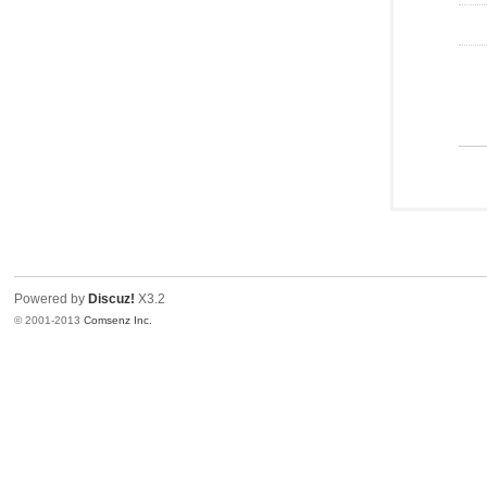
Powered by
Discuz!
X3.2
© 2001-2013
Comsenz Inc.