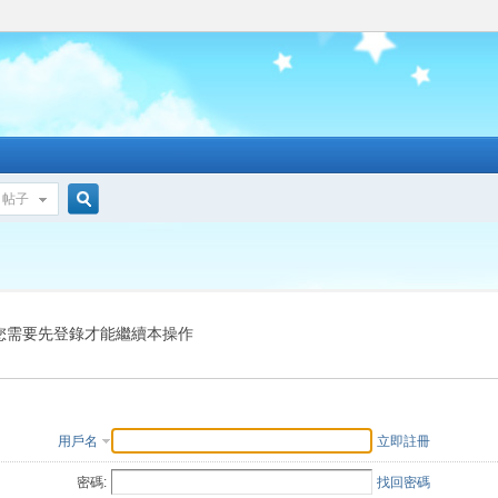
帖子
搜
索
您需要先登錄才能繼續本操作
用戶名
立即註冊
密碼:
找回密碼