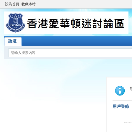
設為首頁
收藏本站
論壇
用戶登錄