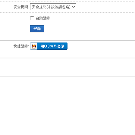
安全提問:
自動登錄
登錄
快捷登錄: