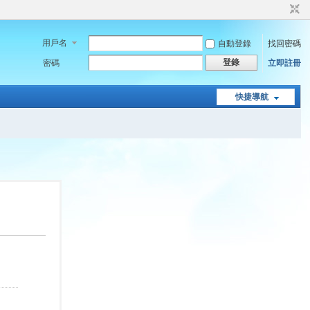
用戶名
自動登錄
找回密碼
登錄
密碼
立即註冊
快捷導航