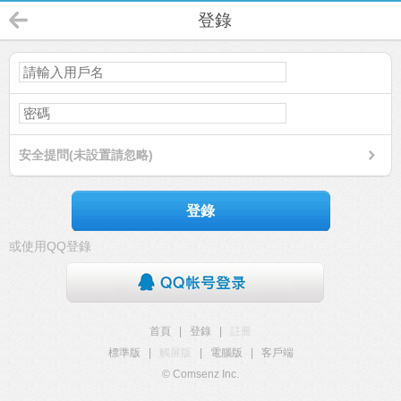
登錄
安全提問(未設置請忽略)
登錄
或使用QQ登錄
首頁
|
登錄
|
註冊
標準版
|
觸屏版
|
電腦版
|
客戶端
© Comsenz Inc.