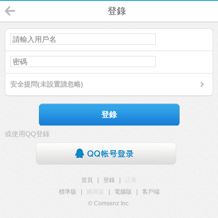
登錄
安全提問(未設置請忽略)
登錄
或使用QQ登錄
首頁
|
登錄
|
註冊
標準版
|
觸屏版
|
電腦版
|
客戶端
© Comsenz Inc.