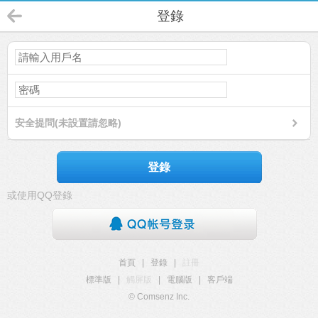
登錄
安全提問(未設置請忽略)
登錄
或使用QQ登錄
首頁
|
登錄
|
註冊
標準版
|
觸屏版
|
電腦版
|
客戶端
© Comsenz Inc.