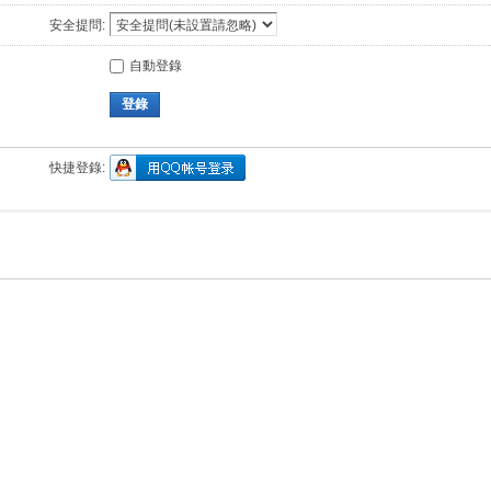
安全提問:
自動登錄
登錄
快捷登錄: