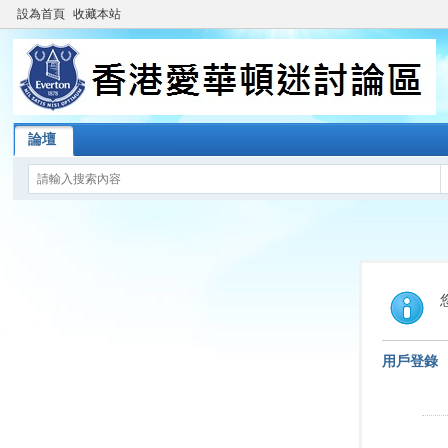
設為首頁
收藏本站
論壇
用戶登錄