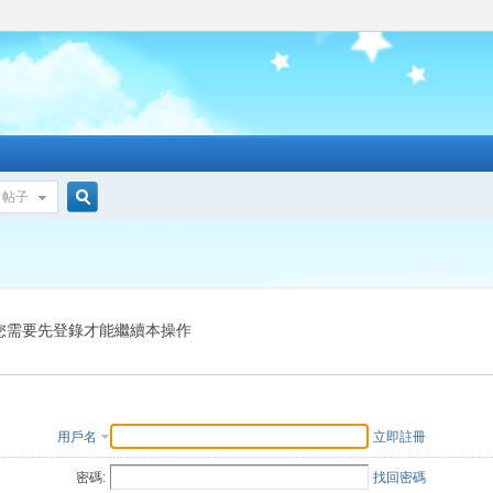
帖子
搜
索
您需要先登錄才能繼續本操作
用戶名
立即註冊
密碼:
找回密碼