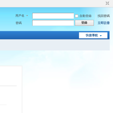
用戶名
自動登錄
找回密碼
登錄
密碼
立即註冊
快捷導航