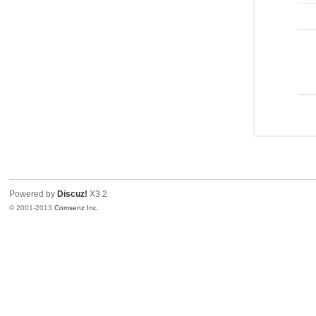
Powered by
Discuz!
X3.2
© 2001-2013
Comsenz Inc.