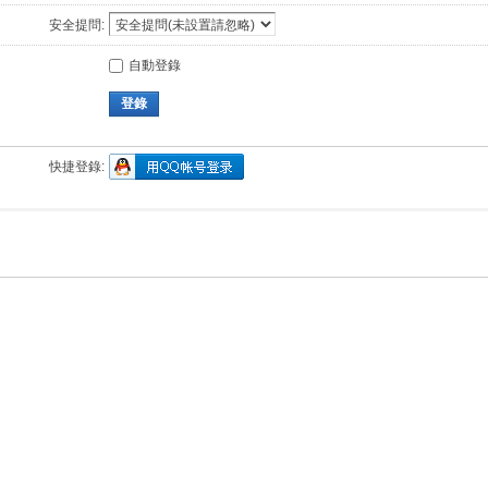
安全提問:
自動登錄
登錄
快捷登錄: