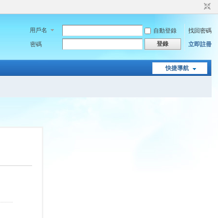
用戶名
自動登錄
找回密碼
登錄
密碼
立即註冊
快捷導航