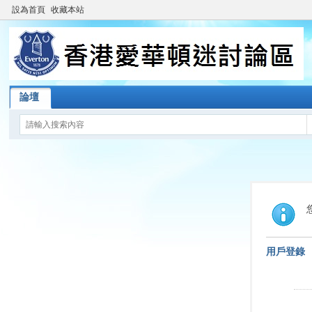
設為首頁
收藏本站
論壇
用戶登錄