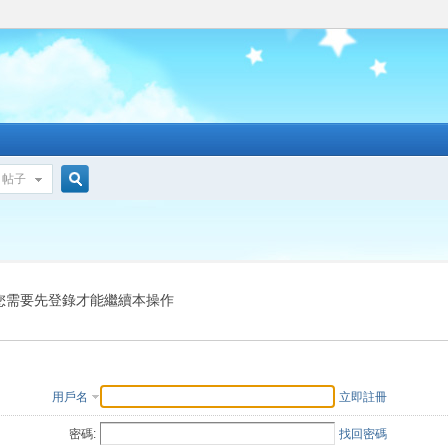
帖子
搜
索
您需要先登錄才能繼續本操作
用戶名
立即註冊
密碼:
找回密碼