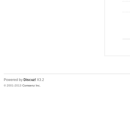
Powered by
Discuz!
X3.2
© 2001-2013
Comsenz Inc.