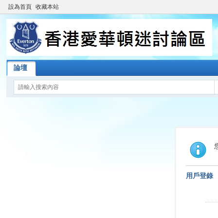
設為首頁
收藏本站
論壇
用戶登錄