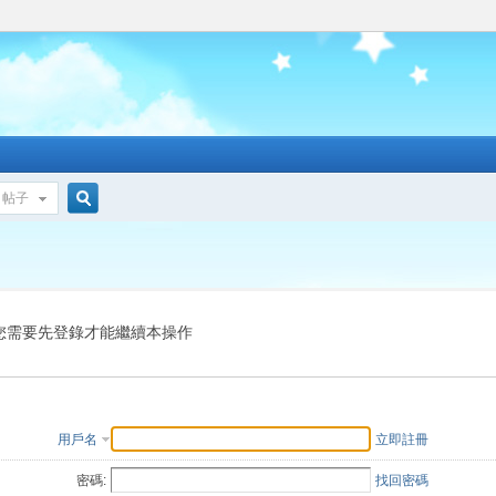
帖子
搜
索
您需要先登錄才能繼續本操作
用戶名
立即註冊
密碼:
找回密碼