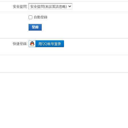
安全提問:
自動登錄
登錄
快捷登錄: