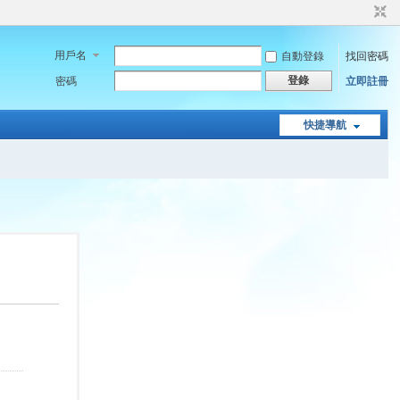
用戶名
自動登錄
找回密碼
登錄
密碼
立即註冊
快捷導航