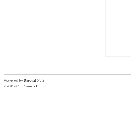
Powered by
Discuz!
X3.2
© 2001-2013
Comsenz Inc.