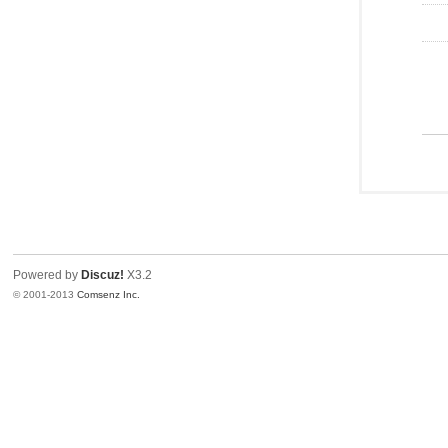
Powered by
Discuz!
X3.2
© 2001-2013
Comsenz Inc.