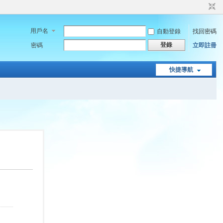
用戶名
自動登錄
找回密碼
登錄
密碼
立即註冊
快捷導航