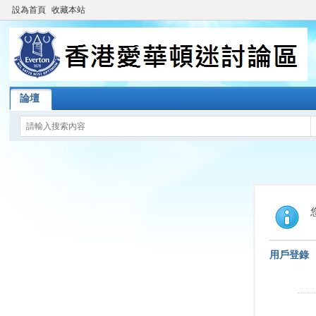
設為首頁
收藏本站
論壇
用戶登錄