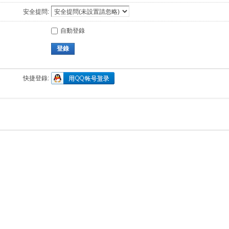
安全提問:
自動登錄
登錄
快捷登錄: