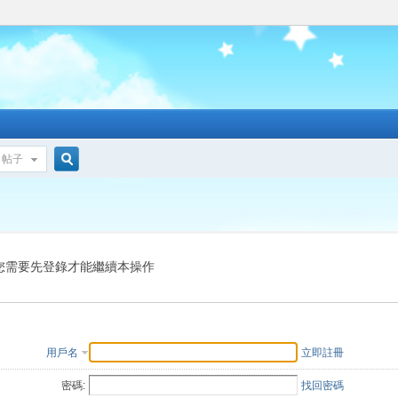
帖子
搜
索
您需要先登錄才能繼續本操作
用戶名
立即註冊
密碼:
找回密碼