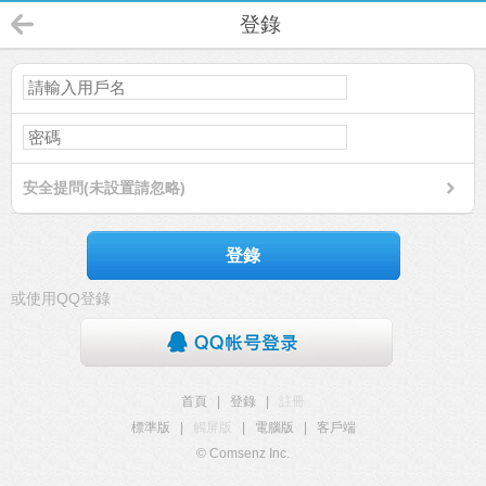
登錄
安全提問(未設置請忽略)
登錄
或使用QQ登錄
首頁
|
登錄
|
註冊
標準版
|
觸屏版
|
電腦版
|
客戶端
© Comsenz Inc.