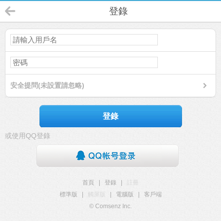
登錄
安全提問(未設置請忽略)
登錄
或使用QQ登錄
首頁
|
登錄
|
註冊
標準版
|
觸屏版
|
電腦版
|
客戶端
© Comsenz Inc.