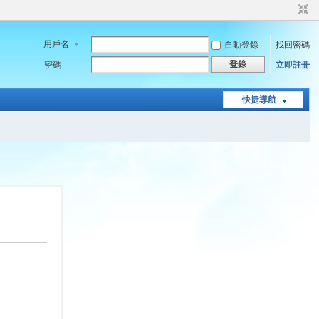
用戶名
自動登錄
找回密碼
登錄
密碼
立即註冊
快捷導航