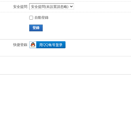
安全提問:
自動登錄
登錄
快捷登錄: