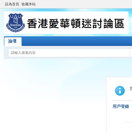
設為首頁
收藏本站
論壇
用戶登錄