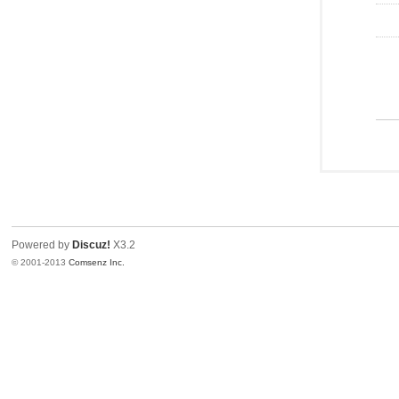
Powered by
Discuz!
X3.2
© 2001-2013
Comsenz Inc.