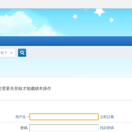
帖子
搜
索
您需要先登錄才能繼續本操作
用戶名
立即註冊
密碼:
找回密碼