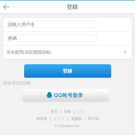
登錄
安全提問(未設置請忽略)
登錄
或使用QQ登錄
首頁
|
登錄
|
註冊
標準版
|
觸屏版
|
電腦版
|
客戶端
© Comsenz Inc.