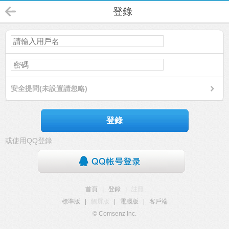
登錄
安全提問(未設置請忽略)
登錄
或使用QQ登錄
首頁
|
登錄
|
註冊
標準版
|
觸屏版
|
電腦版
|
客戶端
© Comsenz Inc.