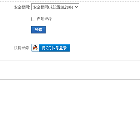
安全提問:
自動登錄
登錄
快捷登錄: