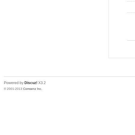
Powered by
Discuz!
X3.2
© 2001-2013
Comsenz Inc.