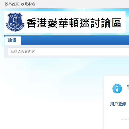
設為首頁
收藏本站
論壇
用戶登錄