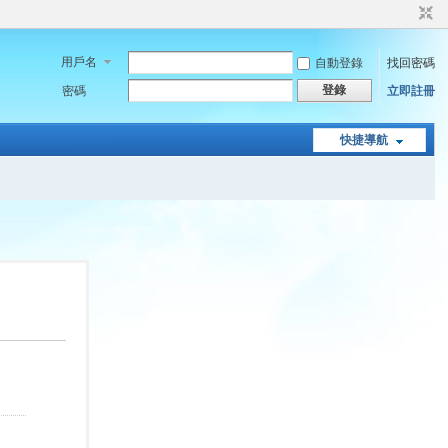
用戶名
自動登錄
找回密碼
登錄
密碼
立即註冊
快捷導航