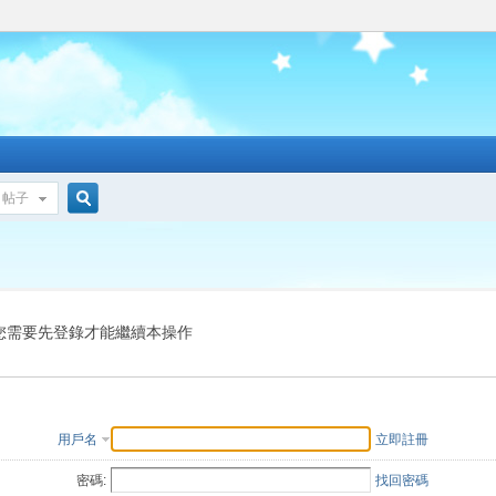
帖子
搜
索
您需要先登錄才能繼續本操作
用戶名
立即註冊
密碼:
找回密碼