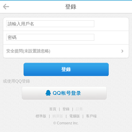
登錄
安全提問(未設置請忽略)
登錄
或使用QQ登錄
首頁
|
登錄
|
註冊
標準版
|
觸屏版
|
電腦版
|
客戶端
© Comsenz Inc.