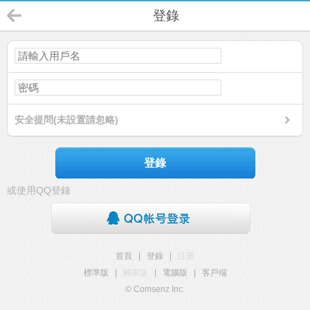
登錄
安全提問(未設置請忽略)
登錄
或使用QQ登錄
首頁
|
登錄
|
註冊
標準版
|
觸屏版
|
電腦版
|
客戶端
© Comsenz Inc.