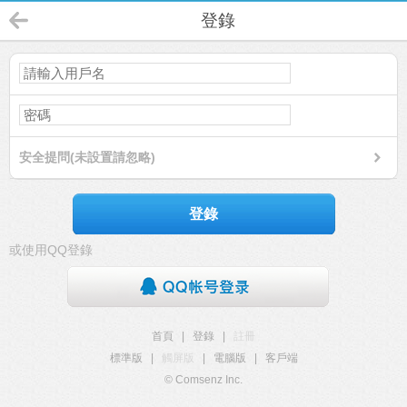
登錄
安全提問(未設置請忽略)
登錄
或使用QQ登錄
首頁
|
登錄
|
註冊
標準版
|
觸屏版
|
電腦版
|
客戶端
© Comsenz Inc.