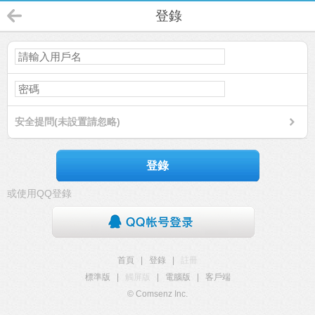
登錄
安全提問(未設置請忽略)
登錄
或使用QQ登錄
首頁
|
登錄
|
註冊
標準版
|
觸屏版
|
電腦版
|
客戶端
© Comsenz Inc.