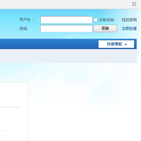
用戶名
自動登錄
找回密碼
登錄
密碼
立即註冊
快捷導航