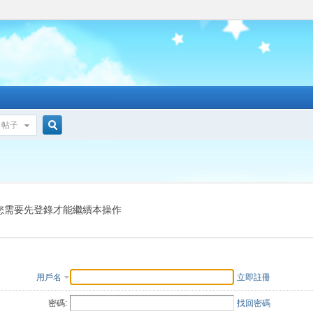
帖子
搜
索
您需要先登錄才能繼續本操作
用戶名
立即註冊
密碼:
找回密碼