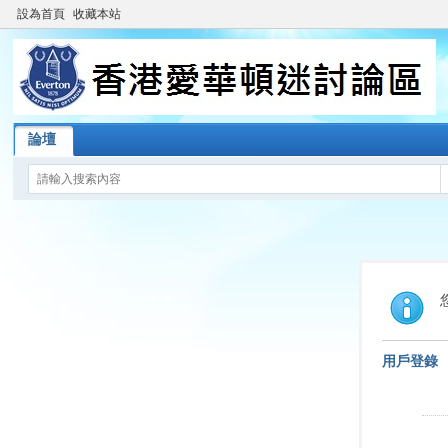
設為首頁
收藏本站
論壇
用戶登錄