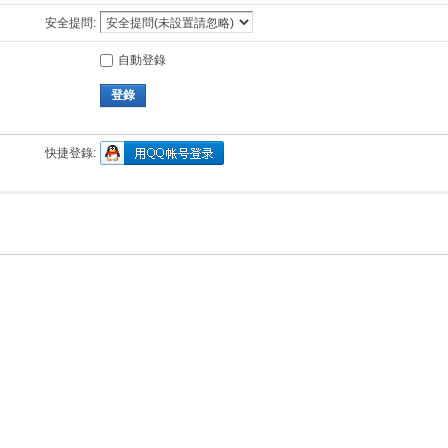
安全提問:
自動登錄
登錄
快捷登錄: