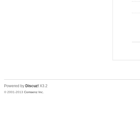
Powered by
Discuz!
X3.2
© 2001-2013
Comsenz Inc.