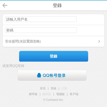
登錄
安全提問(未設置請忽略)
登錄
或使用QQ登錄
首頁
|
登錄
|
註冊
標準版
|
觸屏版
|
電腦版
|
客戶端
© Comsenz Inc.