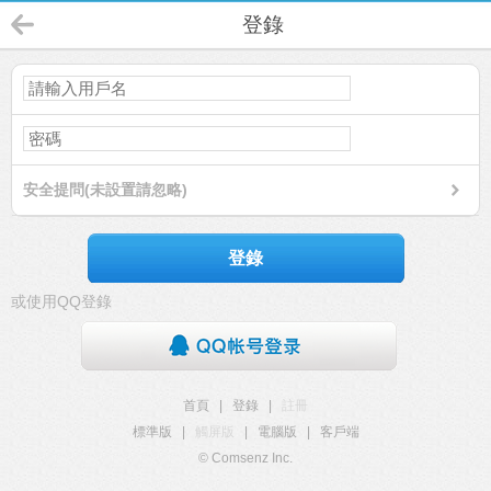
登錄
安全提問(未設置請忽略)
登錄
或使用QQ登錄
首頁
|
登錄
|
註冊
標準版
|
觸屏版
|
電腦版
|
客戶端
© Comsenz Inc.