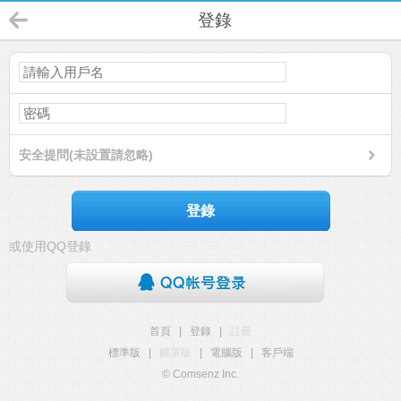
登錄
安全提問(未設置請忽略)
登錄
或使用QQ登錄
首頁
|
登錄
|
註冊
標準版
|
觸屏版
|
電腦版
|
客戶端
© Comsenz Inc.