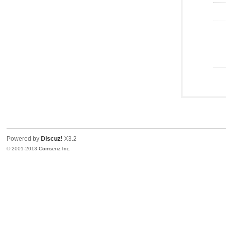
Powered by
Discuz!
X3.2
© 2001-2013
Comsenz Inc.