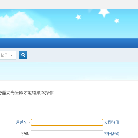
帖子
搜
索
您需要先登錄才能繼續本操作
用戶名
立即註冊
密碼:
找回密碼