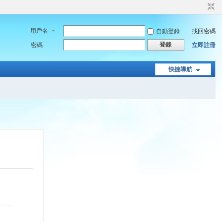
用戶名
自動登錄
找回密碼
登錄
密碼
立即註冊
快捷導航