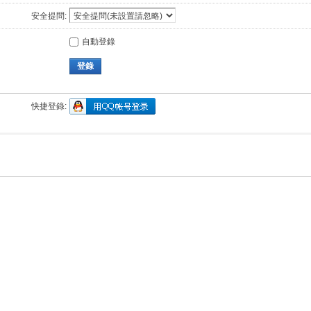
安全提問:
自動登錄
登錄
快捷登錄: