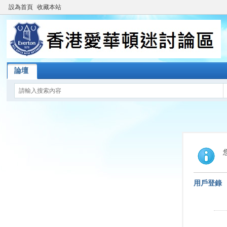
設為首頁
收藏本站
論壇
用戶登錄