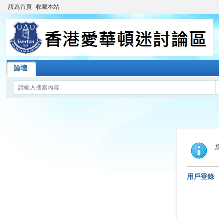
設為首頁
收藏本站
論壇
用戶登錄