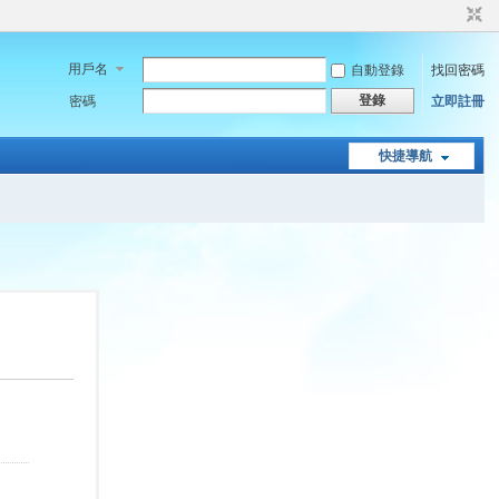
用戶名
自動登錄
找回密碼
登錄
密碼
立即註冊
快捷導航