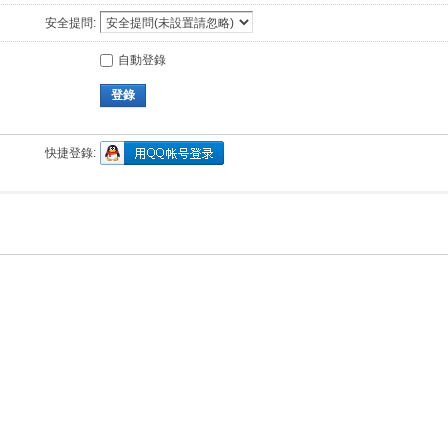
安全提問:
自動登錄
登錄
快捷登錄: