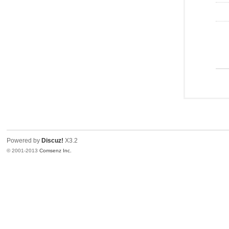
Powered by
Discuz!
X3.2
© 2001-2013
Comsenz Inc.