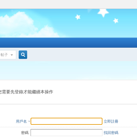
帖子
搜
索
您需要先登錄才能繼續本操作
用戶名
立即註冊
密碼:
找回密碼