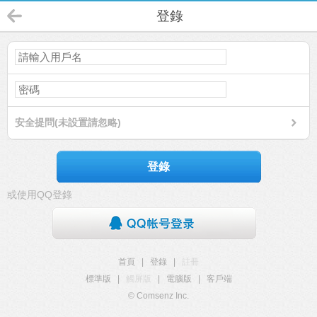
登錄
安全提問(未設置請忽略)
登錄
或使用QQ登錄
首頁
|
登錄
|
註冊
標準版
|
觸屏版
|
電腦版
|
客戶端
© Comsenz Inc.