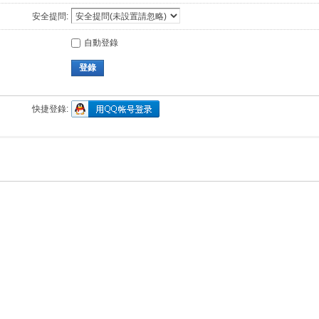
安全提問:
自動登錄
登錄
快捷登錄: