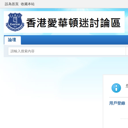
設為首頁
收藏本站
論壇
用戶登錄