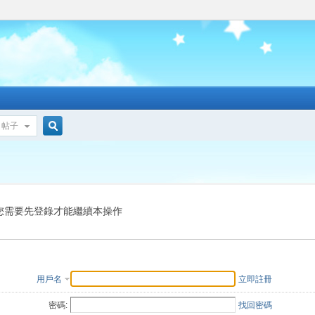
帖子
搜
索
您需要先登錄才能繼續本操作
用戶名
立即註冊
密碼:
找回密碼