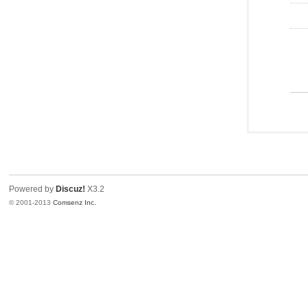
Powered by
Discuz!
X3.2
© 2001-2013
Comsenz Inc.