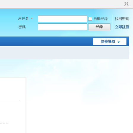
用戶名
自動登錄
找回密碼
登錄
密碼
立即註冊
快捷導航