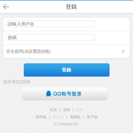
登錄
安全提問(未設置請忽略)
登錄
或使用QQ登錄
首頁
|
登錄
|
註冊
標準版
|
觸屏版
|
電腦版
|
客戶端
© Comsenz Inc.