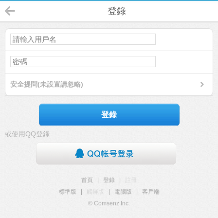
登錄
安全提問(未設置請忽略)
登錄
或使用QQ登錄
首頁
|
登錄
|
註冊
標準版
|
觸屏版
|
電腦版
|
客戶端
© Comsenz Inc.