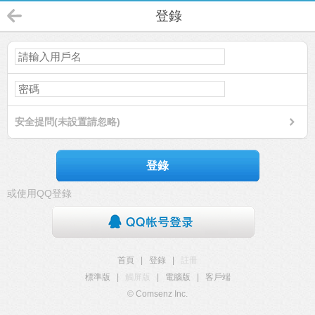
登錄
安全提問(未設置請忽略)
登錄
或使用QQ登錄
首頁
|
登錄
|
註冊
標準版
|
觸屏版
|
電腦版
|
客戶端
© Comsenz Inc.