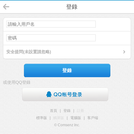
登錄
安全提問(未設置請忽略)
登錄
或使用QQ登錄
首頁
|
登錄
|
註冊
標準版
|
觸屏版
|
電腦版
|
客戶端
© Comsenz Inc.