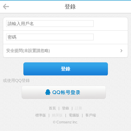
登錄
安全提問(未設置請忽略)
登錄
或使用QQ登錄
首頁
|
登錄
|
註冊
標準版
|
觸屏版
|
電腦版
|
客戶端
© Comsenz Inc.