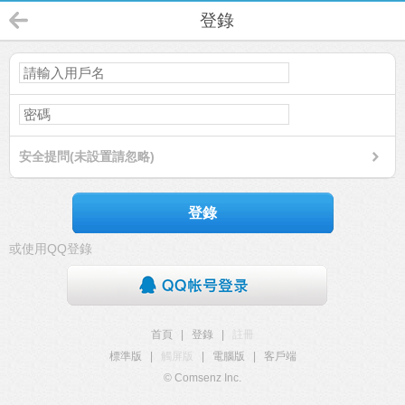
登錄
安全提問(未設置請忽略)
登錄
或使用QQ登錄
首頁
|
登錄
|
註冊
標準版
|
觸屏版
|
電腦版
|
客戶端
© Comsenz Inc.