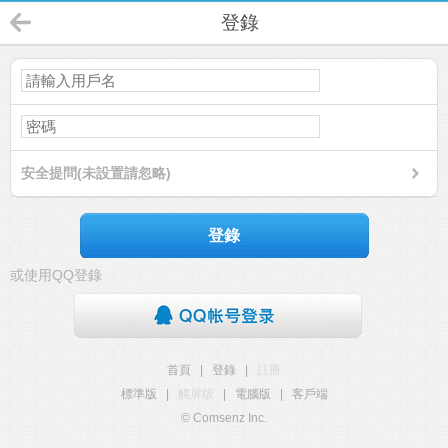
登錄
安全提問(未設置請忽略)
登錄
或使用QQ登錄
首頁
|
登錄
|
註冊
標準版
|
觸屏版
|
電腦版
|
客戶端
© Comsenz Inc.