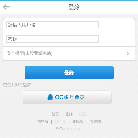
登錄
安全提問(未設置請忽略)
登錄
或使用QQ登錄
首頁
|
登錄
|
註冊
標準版
|
觸屏版
|
電腦版
|
客戶端
© Comsenz Inc.