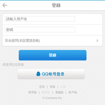
登錄
安全提問(未設置請忽略)
登錄
或使用QQ登錄
首頁
|
登錄
|
註冊
標準版
|
觸屏版
|
電腦版
|
客戶端
© Comsenz Inc.