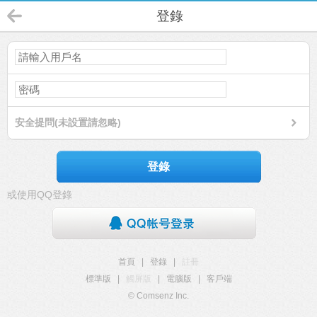
登錄
安全提問(未設置請忽略)
登錄
或使用QQ登錄
首頁
|
登錄
|
註冊
標準版
|
觸屏版
|
電腦版
|
客戶端
© Comsenz Inc.