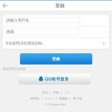
登錄
安全提問(未設置請忽略)
登錄
或使用QQ登錄
首頁
|
登錄
|
註冊
標準版
|
觸屏版
|
電腦版
|
客戶端
© Comsenz Inc.