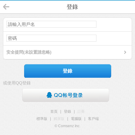
登錄
安全提問(未設置請忽略)
登錄
或使用QQ登錄
首頁
|
登錄
|
註冊
標準版
|
觸屏版
|
電腦版
|
客戶端
© Comsenz Inc.