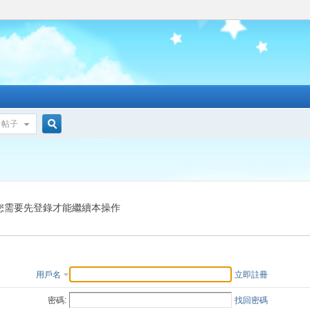
帖子
搜
索
您需要先登錄才能繼續本操作
用戶名
立即註冊
密碼:
找回密碼