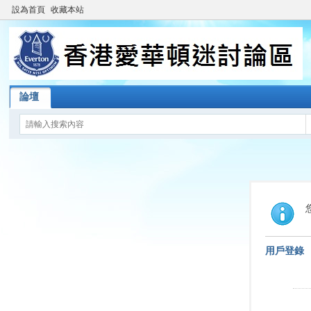
設為首頁
收藏本站
論壇
用戶登錄