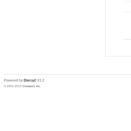
Powered by
Discuz!
X3.2
© 2001-2013
Comsenz Inc.