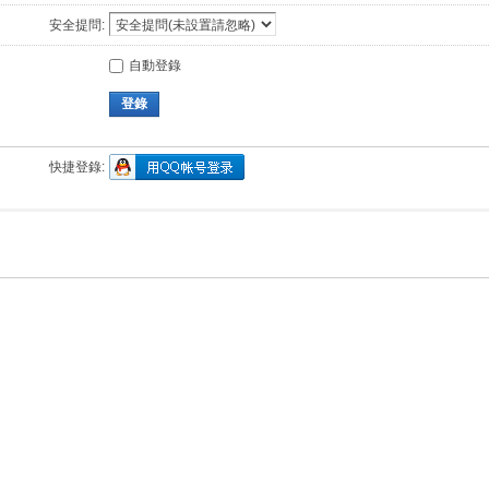
安全提問:
自動登錄
登錄
快捷登錄: