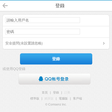
登錄
安全提問(未設置請忽略)
登錄
或使用QQ登錄
首頁
|
登錄
|
註冊
標準版
|
觸屏版
|
電腦版
|
客戶端
© Comsenz Inc.