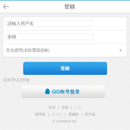
登錄
安全提問(未設置請忽略)
登錄
或使用QQ登錄
首頁
|
登錄
|
註冊
標準版
|
觸屏版
|
電腦版
|
客戶端
© Comsenz Inc.