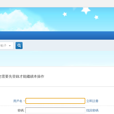
帖子
搜
索
您需要先登錄才能繼續本操作
用戶名
立即註冊
密碼:
找回密碼