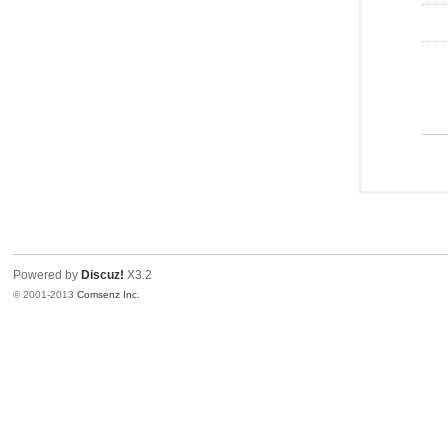
Powered by
Discuz!
X3.2
© 2001-2013
Comsenz Inc.