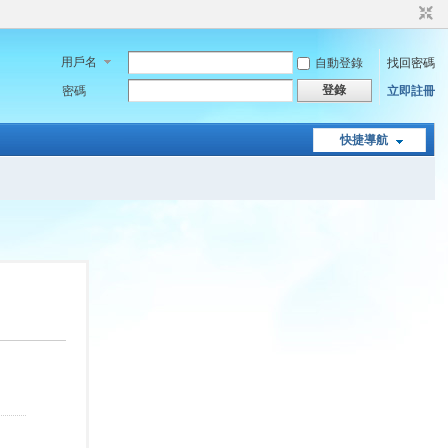
用戶名
自動登錄
找回密碼
登錄
密碼
立即註冊
快捷導航