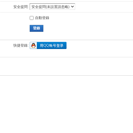
安全提問:
自動登錄
登錄
快捷登錄: