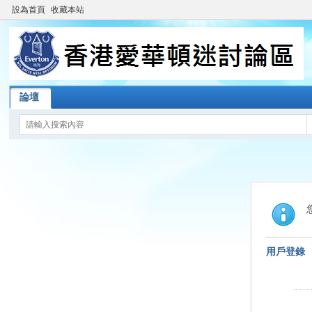
設為首頁
收藏本站
論壇
用戶登錄