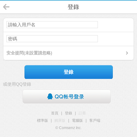
登錄
安全提問(未設置請忽略)
登錄
或使用QQ登錄
首頁
|
登錄
|
註冊
標準版
|
觸屏版
|
電腦版
|
客戶端
© Comsenz Inc.