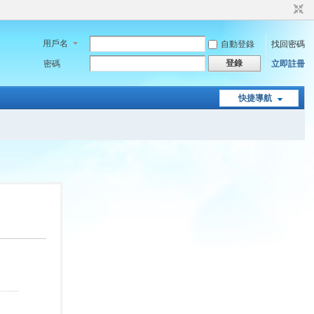
用戶名
自動登錄
找回密碼
登錄
密碼
立即註冊
快捷導航