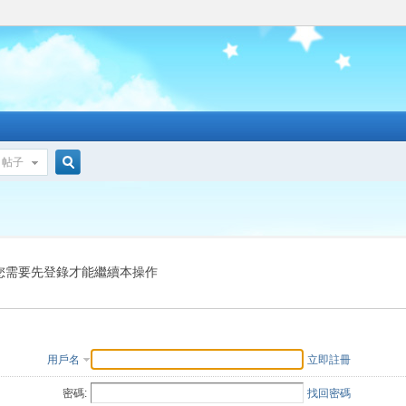
帖子
搜
索
您需要先登錄才能繼續本操作
用戶名
立即註冊
密碼:
找回密碼