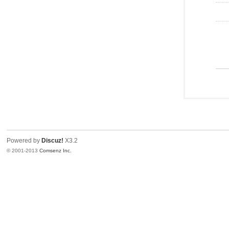
Powered by
Discuz!
X3.2
© 2001-2013
Comsenz Inc.