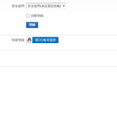
安全提問:
自動登錄
登錄
快捷登錄: