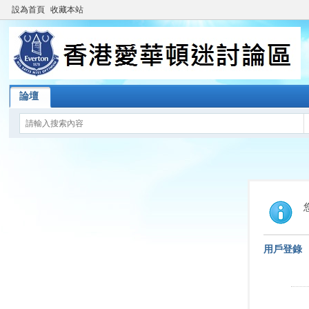
設為首頁
收藏本站
論壇
用戶登錄